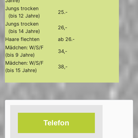
Jahre)
Jungs trocken
25.-
(bis 12 Jahre)
Jungs trocken
26,-
(bis 14 Jahre)
Haare flechten
ab 26.-
Mädchen: W/S/F
34,-
(bis 9 Jahre)
Mädchen: W/S/F
38,-
(bis 15 Jahre)
Telefon