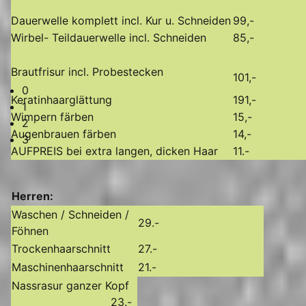
Dauerwelle komplett incl. Kur u. Schneiden
99,-
Wirbel- Teildauerwelle incl. Schneiden
85,-
Brautfrisur incl. Probestecken
101,-
0
Keratinhaarglättung
191,-
1
Wimpern färben
15,-
2
Augenbrauen färben
14,-
3
AUFPREIS bei extra langen, dicken Haar
11.-
Herren:
Waschen / Schneiden /
29.-
Föhnen
Trockenhaarschnitt
27.-
Maschinenhaarschnitt
21.-
Nassrasur ganzer Kopf
23.-